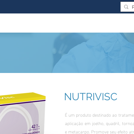
NUTRIVISC
É um produto destinado ao tratamen
aplicação em joelho, quadril, torn
e metacarpo. Promove seu efeito at