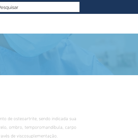
to de osteoartrite, sendo indicada sua
ozelo, ombro, temporomandíbula, carpo
ravés de viscosuplementação.