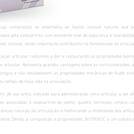
cuja composição se assemelha ao líquido sinovial natural, que p
das pela osteoartrite, com excelente nível de segurança e tolerabilida
uido sinovial, sendo importante contribuinte na homeostase da articul
ação articular, reduzindo a dor e restaurando as propriedades biom
 articular. Apresenta grandes vantagens sobre os corticosteroides, 
ongos e não restabelecem as propriedades mecânicas do fluido sinov
u tempo de meia vida na articulação.
l, de uso único, indicado para administração intra-articular a ser e
res associadas à osteoartrite de joelho, quadril, tornozelo, ombro,
cânicas naturais da articulação e melhorando a mobilidade das artic
ente. Devido à composição e propriedades, NUTRIVISC é um substitu