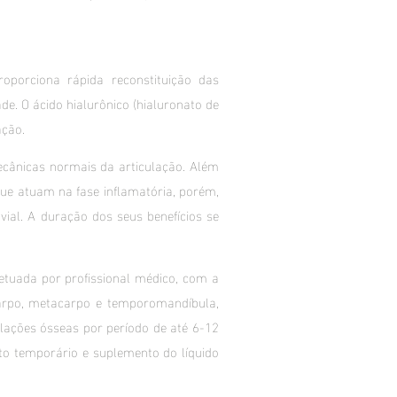
roporciona rápida reconstituição das
de. O ácido hialurônico (hialuronato de
ação.
ecânicas normais da articulação. Além
que atuam na fase inflamatória, porém,
ial. A duração dos seus benefícios se
fetuada por profissional médico, com a
 carpo, metacarpo e temporomandíbula,
ulações ósseas por período de até 6-12
to temporário e suplemento do líquido