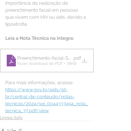
importância da realização de
preenchimento facial em pessoas 
que vivem com HIV ou aids, devido a 
lipoatrofia.
Leia a Nota Técnica na integra:
Preenchimento-facial-SEI_0044337494_Nota_Tecni
.pdf
Fazer download de PDF • 78KB
Para mais informações, acesse 
https://www.gov.br/aids/pt-
br/central-de-conteudo/notas-
tecnicas/2024/sei_0044337494_nota_
tecnica_37.pdf/view
Linnea Safe