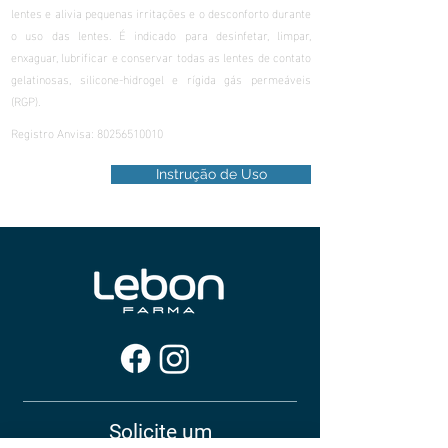
lentes e alivia pequenas irritações e o desconforto durante
o uso das lentes. É indicado para desinfetar, limpar,
enxaguar, lubrificar e conservar todas as lentes de contato
gelatinosas, silicone-hidrogel e rígida gás permeáveis
(RGP).
Registro Anvisa:
80256510010
Instrução de Uso
Solicite um