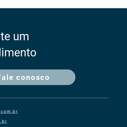
ite um
dimento
Fale conosco
.com.br
.br