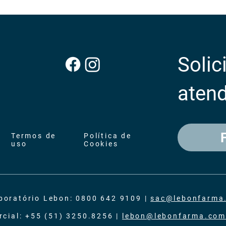
Solic
aten
Termos de
Política de
uso
Cookies
boratório Lebon: 0800 642 9109 |
sac@lebonfarma
cial: +55 (51) 3250.8256 |
lebon@lebonfarma.com