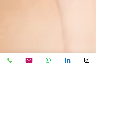
Laboratório Lebon
25 de fev. de 2021
2 min de leitura
PREENCHIMENTO COM
PMMA: 6 CURIOSIDADES